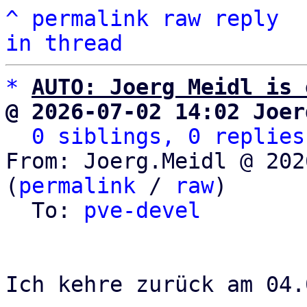
^
permalink
raw
reply
in thread
*
AUTO: Joerg Meidl is 
@ 2026-07-02 14:02 Joer
0 siblings, 0 replies
From: Joerg.Meidl @ 202
(
permalink
 / 
raw
)

  To: 
pve-devel
Ich kehre zurück am 04.