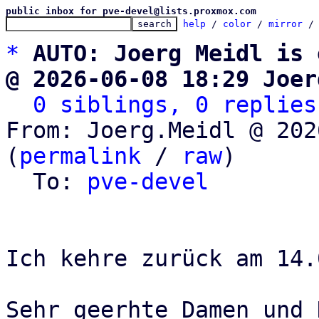
public inbox for pve-devel@lists.proxmox.com
help
 / 
color
 / 
mirror
 /
*
AUTO: Joerg Meidl is 
@ 2026-06-08 18:29 Joer
0 siblings, 0 replies
From: Joerg.Meidl @ 202
(
permalink
 / 
raw
)

  To: 
pve-devel
Ich kehre zurück am 14.
Sehr geerhte Damen und 